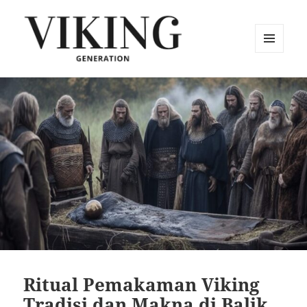
MENU
DAN
Vikingeneration.com Menyajikan
WIDGET
Sejarah dan Warisan Viking
Ritual Pemakaman Viking
Tradisi dan Makna di Balik