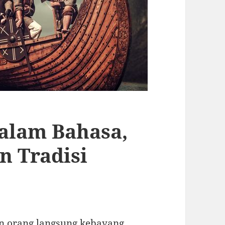
alam Bahasa,
n Tradisi
an orang langsung kebayang