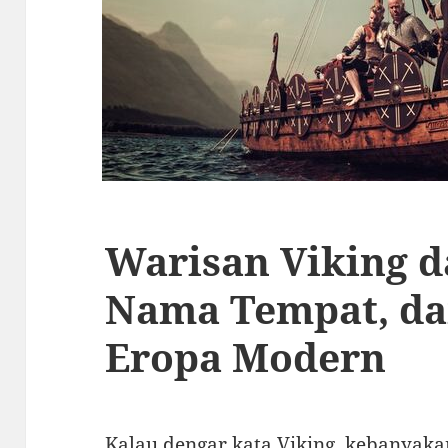
Warisan Viking d
Nama Tempat, da
Eropa Modern
Kalau dengar kata Viking, kebanyak