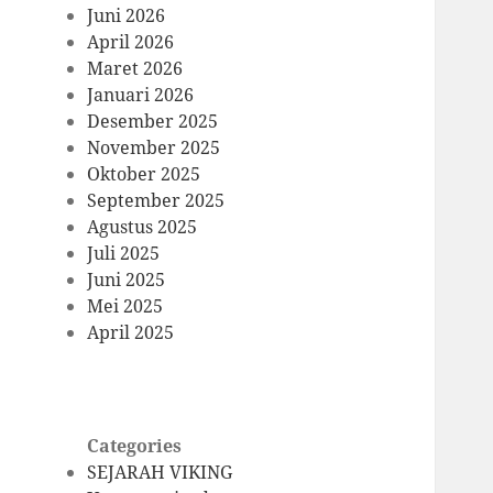
Juni 2026
April 2026
Maret 2026
Januari 2026
Desember 2025
November 2025
Oktober 2025
September 2025
Agustus 2025
Juli 2025
Juni 2025
Mei 2025
April 2025
Categories
SEJARAH VIKING