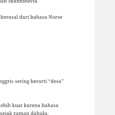
 dan Skandinavia.
berasal dari bahasa Norse
ggris sering berarti “desa”
lebih kuat karena bahasa
 sejak zaman dahulu.