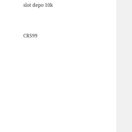
slot depo 10k
CRS99