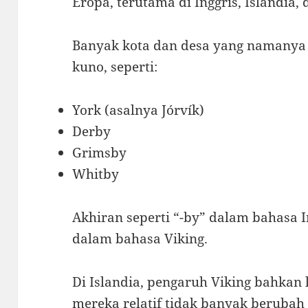
Eropa, terutama di Inggris, Islandia,
Banyak kota dan desa yang namanya 
kuno, seperti:
York (asalnya Jórvík)
Derby
Grimsby
Whitby
Akhiran seperti “-by” dalam bahasa In
dalam bahasa Viking.
Di Islandia, pengaruh Viking bahkan 
mereka relatif tidak banyak berubah