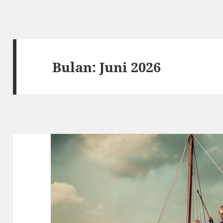
Bulan:
Juni 2026