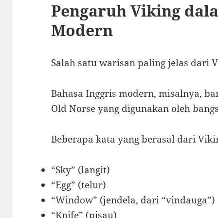
Pengaruh Viking dal
Modern
Salah satu warisan paling jelas dari 
Bahasa Inggris modern, misalnya, ba
Old Norse yang digunakan oleh bangs
Beberapa kata yang berasal dari Vikin
“Sky” (langit)
“Egg” (telur)
“Window” (jendela, dari “vindauga”)
“Knife” (pisau)