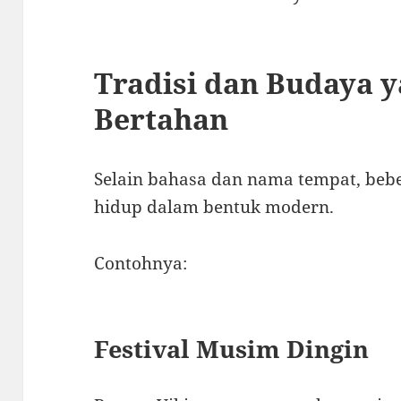
Tradisi dan Budaya 
Bertahan
Selain bahasa dan nama tempat, bebe
hidup dalam bentuk modern.
Contohnya:
Festival Musim Dingin