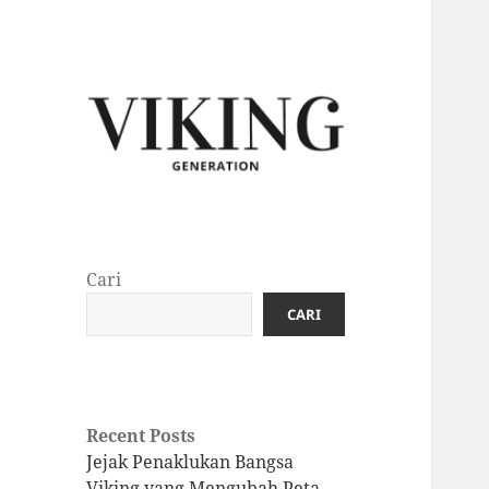
Vikingeneration.com
Menyajikan Sejarah
dan Warisan Viking
Cari
CARI
Recent Posts
Jejak Penaklukan Bangsa
Viking yang Mengubah Peta