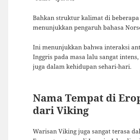
Bahkan struktur kalimat di beberapa 
menunjukkan pengaruh bahasa Nors
Ini menunjukkan bahwa interaksi an
Inggris pada masa lalu sangat intens,
juga dalam kehidupan sehari-hari.
Nama Tempat di Erop
dari Viking
Warisan Viking juga sangat terasa 