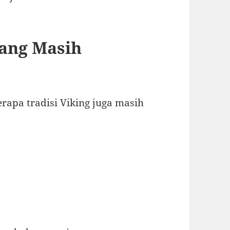
yang Masih
rapa tradisi Viking juga masih