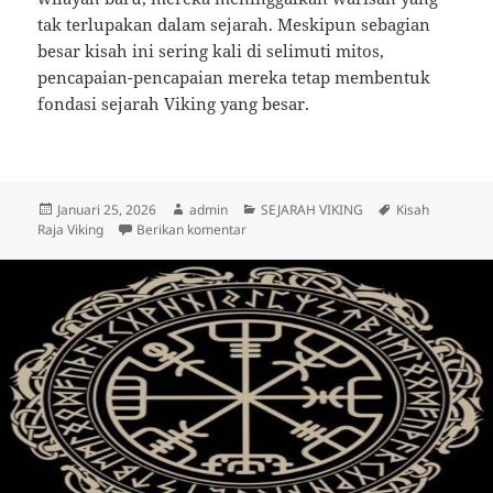
tak terlupakan dalam sejarah. Meskipun sebagian
besar kisah ini sering kali di selimuti mitos,
pencapaian-pencapaian mereka tetap membentuk
fondasi sejarah Viking yang besar.
Diposkan
Penulis
Kategori
Tag
Januari 25, 2026
admin
SEJARAH VIKING
Kisah
pada
untuk 7 Kisah Raja Viking dan Pencapaia
Raja Viking
Berikan komentar