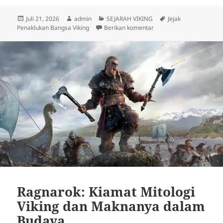
Diposkan
Penulis
Kategori
Tag
Juli 21, 2026
admin
SEJARAH VIKING
Jejak
pada
untuk Jejak Penaklukan 
Penaklukan Bangsa Viking
Berikan komentar
Ragnarok: Kiamat Mitologi
Viking dan Maknanya dalam
Budaya